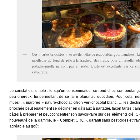
Ces « tartes briochées » se révèlent être de redoutables gourmandises : la
moelleuse du fond de pâte à la fraicheur des fruits, pour un résultat add
pistache-griotte ne sont pas en reste. L’idée est excellente, car ce so
savoureux.
Le constat est simple : lorsqu’un consommateur se rend chez son boulanger,
peu onéreux, lui permettant de se faire plaisir au quotidien. Pour cela, ri
muesli, « marbrée » nature-chocolat, citron vert-chocolat blanc, … les dé
briochée peut également se décliner en gâteaux à partager, façon tartes : ains
pâtes à préparer et peut concentrer son savoir-faire sur des éléments clé. C’
nouveauté de la gamme, le « Complet CRC », garanti sans pesticides et trava
agréable au goût.