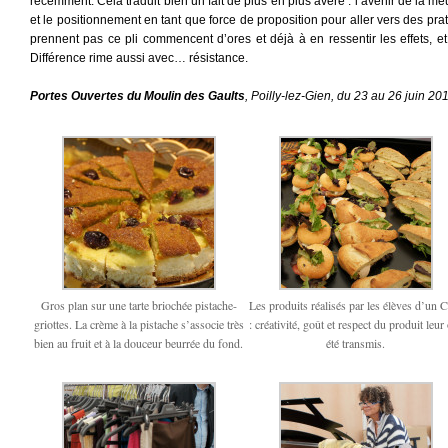
récemment. Cela traduit bien un fait de plus en plus avéré : l’avenir de la 
et le positionnement en tant que force de proposition pour aller vers des pr
prennent pas ce pli commencent d’ores et déjà à en ressentir les effets, et 
Différence rime aussi avec… résistance.
Portes Ouvertes du Moulin des Gaults
, Poilly-lez-Gien, du 23 au 26 juin 20
Gros plan sur une tarte briochée pistache-
Les produits réalisés par les élèves d’un
griottes. La crème à la pistache s’associe très
: créativité, goût et respect du produit leur
bien au fruit et à la douceur beurrée du fond.
été transmis.