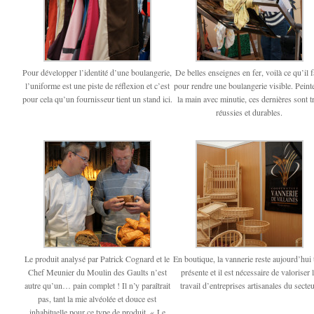
Pour développer l’identité d’une boulangerie,
De belles enseignes en fer, voilà ce qu’il f
l’uniforme est une piste de réflexion et c’est
pour rendre une boulangerie visible. Peint
pour cela qu’un fournisseur tient un stand ici.
la main avec minutie, ces dernières sont t
réussies et durables.
Le produit analysé par Patrick Cognard et le
En boutique, la vannerie reste aujourd’hui 
Chef Meunier du Moulin des Gaults n’est
présente et il est nécessaire de valoriser 
autre qu’un… pain complet ! Il n’y paraîtrait
travail d’entreprises artisanales du secteu
pas, tant la mie alvéolée et douce est
inhabituelle pour ce type de produit. « Le