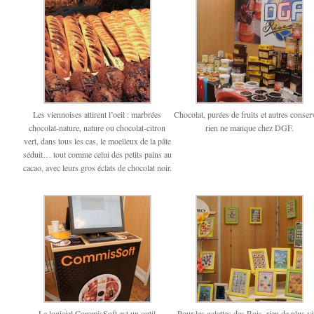
Les viennoises attirent l’oeil : marbrées
Chocolat, purées de fruits et autres conser
chocolat-nature, nature ou chocolat-citron
rien ne manque chez DGF.
vert, dans tous les cas, le moelleux de la pâte
séduit… tout comme celui des petits pains au
cacao, avec leurs gros éclats de chocolat noir.
Le logiciel CommisSoft est un outil
Pour les galettes des Rois, rien de plus vi