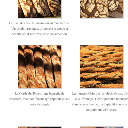
Le Pain des Gaults, nature ou au Cranberries.
Un produit rustique, proposé à la coupe et
bénéficiant d’une excellente conservation.
La Corde du Terroir, une baguette de
Les fameux Grissinis, ici déclinés aux oli
caractère, avec son façonnage appliqué et ses
et au fromage. Cette spécialité feuilleté
notes de seigle.
s’invite avec bonheur à l’apéritif et rencon
toujours un vif succès.