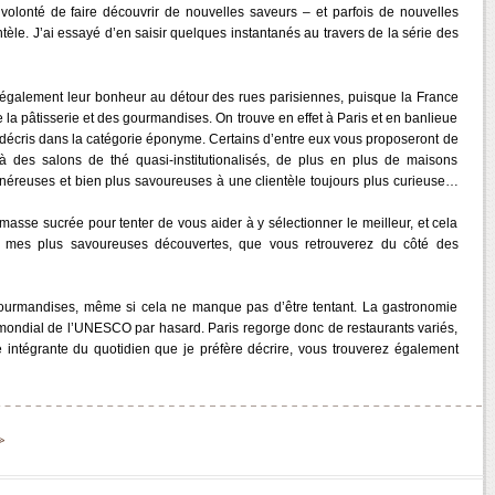
olonté de faire découvrir de nouvelles saveurs – et parfois de nouvelles
tèle. J’ai essayé d’en saisir quelques instantanés au travers de la série des
t également leur bonheur au détour des rues parisiennes, puisque la France
de la pâtisserie et des gourmandises. On trouve en effet à Paris et en banlieue
 décris dans la catégorie éponyme. Certains d’entre eux vous proposeront de
là des salons de thé quasi-institutionalisés, de plus en plus de maisons
onéreuses et bien plus savoureuses à une clientèle toujours plus curieuse…
asse sucrée pour tenter de vous aider à y sélectionner le meilleur, et cela
de mes plus savoureuses découvertes, que vous retrouverez du côté des
 gourmandises, même si cela ne manque pas d’être tentant. La gastronomie
e mondial de l’UNESCO par hasard. Paris regorge donc de restaurants variés,
e intégrante du quotidien que je préfère décrire, vous trouverez également