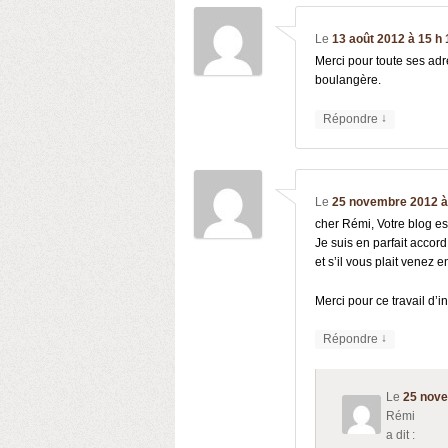
Le
13 août 2012 à 15 h
Merci pour toute ses adr
boulangère.
↓
Répondre
Le
25 novembre 2012 à 
cher Rémi, Votre blog est
Je suis en parfait accor
et s’il vous plait venez e
Merci pour ce travail d’i
↓
Répondre
Le
25 nove
Rémi
a dit :