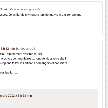
 12 min
,
Pâtisserie en ligne
a dit :
esses. Je veillerais m’y rendre lors de ma visite gastronomique
7 h 32 min
,
berdoues
a dit :
 tout simplement très très réussi.
d avec vos commentaires … longue vie a votre site !
n régions tester les artisans boulangers et patissiers !
nvestigation …
mbre 2012 à 8 h 23 min
,