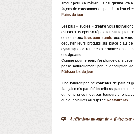
amour pour ce métier… ainsi qu’une vraie v
façons de consommer du pain ! – à leur clien
Pains du jour
.
Les plus « sucrés » d’entre vous trouveron
est loin d’usurper sa réputation sur le plan 
de nombreux
lieux gourmands
, que je vous
déguster leurs produits sur place : au de
dynamiques offrent des alternatives moins 
et exigeante !
Comme pour le pain, j’ai plongé dans cette m
passe naturellement par la description 
Pâtisseries du jour
.
Il ne faudrait pas se contenter de pain et
française n’a pas été inscrite au patrimoin
et même si ce n’est pas toujours une parti
quelques billets au sujet de
Restaurants
.