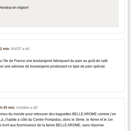
 viendrai en région!
42 min
,
NIVOT
a dit :
u l’Ile de France une boulangerie fabriquant du pain au goût de café.
 une adresse de boulangerie produisant ce type de pain spécial.
 h 45 min
,
christian
a dit :
s peines du monde pour retrouver des baguettes BELLE AROME comme j’en
Là, j’habite à côté du Centre Pompidou, donc le 3ème, le 4ème et le 1er
ai écrit aux fournisseurs de la farine BELLE AROME, sans réponse.
r