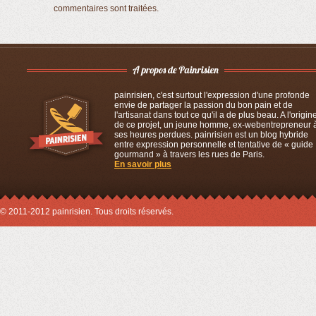
commentaires sont traitées
.
painrisien, c'est surtout l'expression d'une profonde
envie de partager la passion du bon pain et de
l'artisanat dans tout ce qu'il a de plus beau. A l'origin
de ce projet, un jeune homme, ex-webentrepreneur 
ses heures perdues. painrisien est un blog hybride
entre expression personnelle et tentative de « guide
gourmand » à travers les rues de Paris.
En savoir plus
© 2011-2012 painrisien. Tous droits réservés.