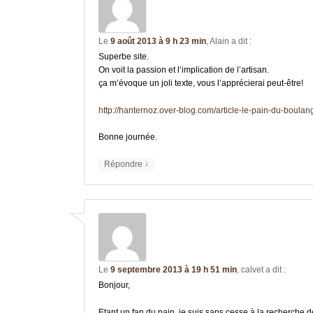
Le
9 août 2013 à 9 h 23 min
,
Alain
a dit :
Superbe site.
On voit la passion et l’implication de l’artisan.
ça m’évoque un joli texte, vous l’apprécierai peut-être!
http://hanternoz.over-blog.com/article-le-pain-du-boula
Bonne journée.
↓
Répondre
Le
9 septembre 2013 à 19 h 51 min
,
calvet
a dit :
Bonjour,
Etant un fan du pain, je suis sans cesse à la recherche