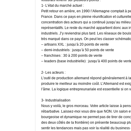
voudrais revenir sur plusieurs points :
1- L’état du marché actuel :
Petit retour en arrière, en 1990 l’Allemagne comptait à
France. Dans ce pays en pleine réunification et culturel
concentration des acteurs qui a continué jusqu’au milieu
représentatifs. Le reste du marché appartient donc aux in
industriels. J’y reviendrai plus tard. Les réseaux de bou
très marqué dans ce pays. On peut les classer schématiq
– artisans XXL : jusqu’à 20 points de vente
– demi-industriels : jusqu’à 50 points de vente
– franchises : 30 à 200 points de vente
– leaders (base industrielle) : jusqu’à 400 points de vent
2- Les acteurs :
L’outil de production allemand répond généralement à la d
produire le meilleur au moindre coût. L’Allemand est exi
l’âme. La logique entrepreunariale est essentielle si on 
3- Industrialisation
Nous y voilà, le gros morceau. Votre article laisse à pen
rébarbative. Laissez-moi vous dire que NON. Un salon et u
bourgeoise et dynamique ne permet pas de tirer de concl
des deux côtés de la frontière) on présente beaucoup plu
sentir les tendances mais pas voir la réalité du business 