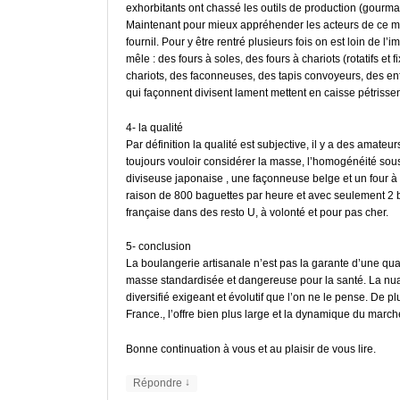
exhorbitants ont chassé les outils de production (gourma
Maintenant pour mieux appréhender les acteurs de ce march
fournil. Pour y être rentré plusieurs fois on est loin de l
mêle : des fours à soles, des fours à chariots (rotatifs e
chariots, des faconneuses, des tapis convoyeurs, des e
qui façonnent divisent lament mettent en caisse pétrissen
4- la qualité
Par définition la qualité est subjective, il y a des amateurs
toujours vouloir considérer la masse, l’homogénéité sous
diviseuse japonaise , une façonneuse belge et un four à
raison de 800 baguettes par heure et avec seulement 2 b
française dans des resto U, à volonté et pour pas cher.
5- conclusion
La boulangerie artisanale n’est pas la garante d’une quali
masse standardisée et dangereuse pour la santé. La nu
diversifié exigeant et évolutif que l’on ne le pense. De
France., l’offre bien plus large et la dynamique du march
Bonne continuation à vous et au plaisir de vous lire.
↓
Répondre