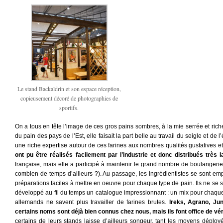
Le stand Backaldrin et son espace réception,
copieusement décoré de photographies de
sportifs.
On a tous en tête l’image de ces gros pains sombres, à la mie serrée et rich
du pain des pays de l’Est, elle faisait la part belle au travail du seigle et de 
une riche expertise autour de ces farines aux nombres qualités gustatives et 
ont pu être réalisés facilement par l’industrie et donc distribués très 
française, mais elle a participé à maintenir le grand nombre de boulangeri
combien de temps d’ailleurs ?). Au passage, les ingrédientistes se sont em
préparations faciles à mettre en oeuvre pour chaque type de pain. Ils ne se s
développé au fil du temps un catalogue impressionnant : un mix pour chaque
allemands ne savent plus travailler de farines brutes.
Ireks, Agrano, Ju
certains noms sont déjà bien connus chez nous, mais ils font office de vér
certains de leurs stands laisse d’ailleurs songeur, tant les moyens déploy