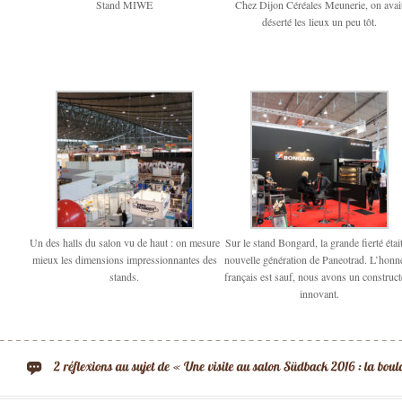
Stand MIWE
Chez Dijon Céréales Meunerie, on avai
déserté les lieux un peu tôt.
Un des halls du salon vu de haut : on mesure
Sur le stand Bongard, la grande fierté était
mieux les dimensions impressionnantes des
nouvelle génération de Paneotrad. L’honn
stands.
français est sauf, nous avons un construct
innovant.