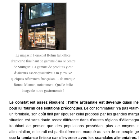
Le magasin Feinkost Böhm fait office
d’épicerie fine haut de gamme dans le centre
de Stuttgart. La gamme de produits y est
d’ailleurs assez qualitative. On y trouve
quelques références françaises… de marque
Bonne Maman, notamment. Quelle belle
image de notre gastronomie !
Le constat est assez éloquent : l’offre artisanale est devenue quasi inex
pour lui fournir des solutions préconçues.
Le consommateur n’a pas vraimen
uniformisée, son goût finit par épouser celui proposé par les grandes marque
situation est sans doute assez différente dans d’autres régions d’Allemagne,
troublant de penser que des populations possédant plus de moyens n’
alimentation, et le trait est particulièrement marqué au sein de ce peuple
que la tendance finisse par s’inverser avec les scandales alimentaires,