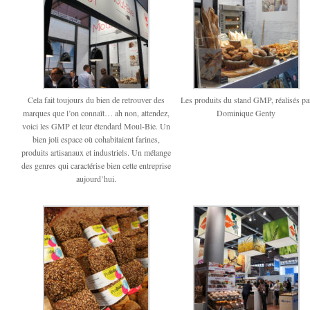
Cela fait toujours du bien de retrouver des
Les produits du stand GMP, réalisés pa
marques que l’on connaît… ah non, attendez,
Dominique Genty
voici les GMP et leur étendard Moul-Bie. Un
bien joli espace où cohabitaient farines,
produits artisanaux et industriels. Un mélange
des genres qui caractérise bien cette entreprise
aujourd’hui.