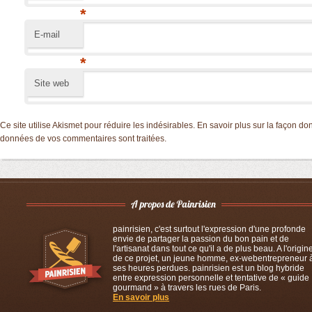
*
E-mail
*
Site web
Ce site utilise Akismet pour réduire les indésirables.
En savoir plus sur la façon don
données de vos commentaires sont traitées
.
painrisien, c'est surtout l'expression d'une profonde
envie de partager la passion du bon pain et de
l'artisanat dans tout ce qu'il a de plus beau. A l'origin
de ce projet, un jeune homme, ex-webentrepreneur 
ses heures perdues. painrisien est un blog hybride
entre expression personnelle et tentative de « guide
gourmand » à travers les rues de Paris.
En savoir plus