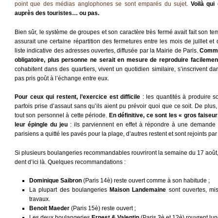
point que des médias anglophones se sont emparés du sujet.
Voilà qui
auprès des touristes… ou pas.
Bien sûr, le système de groupes et son caractère très fermé avait fait son t
assurait une certaine répartition des fermetures entre les mois de juillet et
liste indicative des adresses ouvertes, diffusée par la Mairie de Paris.
Comme
obligatoire, plus personne ne serait en mesure de reproduire facilement 
cohabitent dans des quartiers, vivent un quotidien similaire, s’inscrivent
pas pris goût à l’échange entre eux.
Pour ceux qui restent, l’exercice est difficile
: les quantités à produire so
parfois prise d’assaut sans qu’ils aient pu prévoir quoi que ce soit. De plus,
tout son personnel à cette période.
En définitive, ce sont les « gros faiseurs
leur épingle du jeu
: ils parviennent en effet à répondre à une demande 
parisiens a quitté les pavés pour la plage, d’autres restent et sont rejoints pa
Si plusieurs boulangeries recommandables rouvriront la semaine du 17 août, i
dent d’ici là. Quelques recommandations :
Dominique Saibron
(Paris 14è) reste ouvert comme à son habitude ;
La plupart des boulangeries
Maison Landemaine
sont ouvertes, mis
travaux.
Benoit Maeder
(Paris 15è) reste ouvert ;
Les deux boulangeries
Ernest & Valentin
(Paris 3è et 12è) rouvrent lun