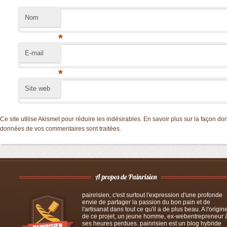
Nom
*
E-mail
*
Site web
Ce site utilise Akismet pour réduire les indésirables.
En savoir plus sur la façon don
données de vos commentaires sont traitées
.
painrisien, c'est surtout l'expression d'une profonde
envie de partager la passion du bon pain et de
l'artisanat dans tout ce qu'il a de plus beau. A l'origin
de ce projet, un jeune homme, ex-webentrepreneur 
ses heures perdues. painrisien est un blog hybride