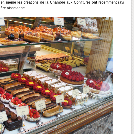
uner, même les créations de la Chambre aux Confitures ont récemment ravi
ière alsacienne.