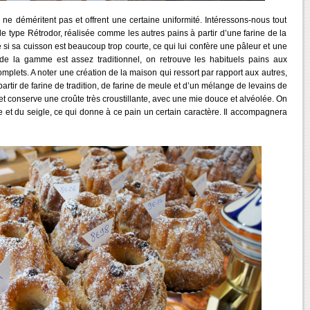
 ne déméritent pas et offrent une certaine uniformité. Intéressons-nous tout
de type Rétrodor, réalisée comme les autres pains à partir d’une farine de la
 si sa cuisson est beaucoup trop courte, ce qui lui confère une pâleur et une
de la gamme est assez traditionnel, on retrouve les habituels pains aux
omplets. A noter une création de la maison qui ressort par rapport aux autres,
artir de farine de tradition, de farine de meule et d’un mélange de levains de
n et conserve une croûte très croustillante, avec une mie douce et alvéolée. On
e et du seigle, ce qui donne à ce pain un certain caractère. Il accompagnera