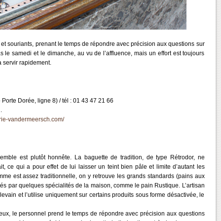
s et souriants, prenant le temps de répondre avec précision aux questions sur
s le samedi et le dimanche, au vu de l’affluence, mais un effort est toujours
la servir rapidement.
rte Dorée, ligne 8) / tél : 01 43 47 21 66
.
erie-vandermeersch.com/
mble est plutôt honnête. La baguette de tradition, de type Rétrodor, ne
t, ce qui a pour effet de lui laisser un teint bien pâle et limite d’autant les
me est assez traditionnelle, on y retrouve les grands standards (pains aux
és par quelques spécialités de la maison, comme le pain Rustique. L’artisan
 levain et l’utilise uniquement sur certains produits sous forme désactivée, le
reux, le personnel prend le temps de répondre avec précision aux questions