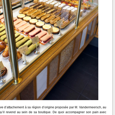
e d’attachement à sa région d’origine proposée par M. Vandermeersch, au
r qu’il revend au sein de sa boutique. De quoi accompagner son pain avec