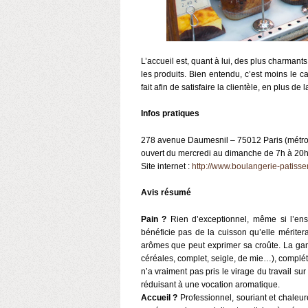
L’accueil est, quant à lui, des plus charmant
les produits. Bien entendu, c’est moins le ca
fait afin de satisfaire la clientèle, en plus de 
Infos pratiques
278 avenue Daumesnil – 75012 Paris (métro Po
ouvert du mercredi au dimanche de 7h à 20h
Site internet :
http://www.boulangerie-patiss
Avis résumé
Pain ?
Rien d’exceptionnel, même si l’ense
bénéficie pas de la cuisson qu’elle mériterai
arômes que peut exprimer sa croûte. La gam
céréales, complet, seigle, de mie…), complét
n’a vraiment pas pris le virage du travail sur
réduisant à une vocation aromatique.
Accueil ?
Professionnel, souriant et chaleu