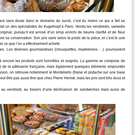
st sans doute dans le domaine du sucré, c’est du moins ce qui a fait sa
fait un des spécialistes du Kugelhopf à Paris. Vendu les vendredis, samedis
riginal, puisqu’il est arrosé d’un sirop enrichi de beurre clarifié et de fleur
re sa conservation. Son prix varie selon le poids de la pièce, et c’est là une
ie ce que l’on a effectivement acheté.
rées. Les diverses gourmandises (chouquettes, madeleines …) poursuivent
is là encore les produits sont honnêtes et soignés. La gamme se compose de
…) de la pâtisserie française, mais également quelques éléments empruntés
aison, on retrouve notamment le Montebello (fraise et pistache sur une base
eut être pas aussi fine que chez Pierre Hermé, mais les prix sont très doux et
di au vendredi, au travers d’une déclinaison de sandwiches mais aussi de