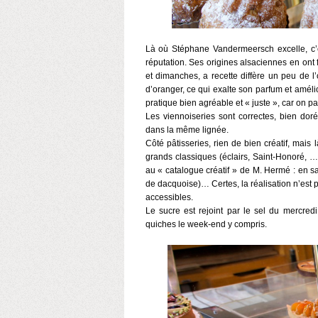
Là où Stéphane Vandermeersch excelle, c’e
réputation. Ses origines alsaciennes en ont 
et dimanches, a recette diffère un peu de l’o
d’oranger, ce qui exalte son parfum et amélio
pratique bien agréable et « juste », car on pa
Les viennoiseries sont correctes, bien do
dans la même lignée.
Côté pâtisseries, rien de bien créatif, ma
grands classiques (éclairs, Saint-Honoré, 
au « catalogue créatif » de M. Hermé : en s
de dacquoise)… Certes, la réalisation n’est p
accessibles.
Le sucre est rejoint par le sel du mercre
quiches le week-end y compris.