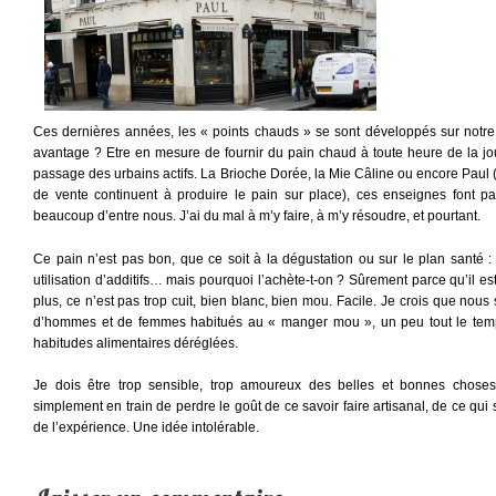
Ces dernières années, les « points chauds » se sont développés sur notre t
avantage ? Etre en mesure de fournir du pain chaud à toute heure de la jour
passage des urbains actifs. La Brioche Dorée, la Mie Câline ou encore Paul 
de vente continuent à produire le pain sur place), ces enseignes font 
beaucoup d’entre nous. J’ai du mal à m’y faire, à m’y résoudre, et pourtant.
Ce pain n’est pas bon, que ce soit à la dégustation ou sur le plan santé :
utilisation d’additifs… mais pourquoi l’achète-t-on ? Sûrement parce qu’il es
plus, ce n’est pas trop cuit, bien blanc, bien mou. Facile. Je crois que no
d’hommes et de femmes habitués au « manger mou », un peu tout le temp
habitudes alimentaires déréglées.
Je dois être trop sensible, trop amoureux des belles et bonnes chos
simplement en train de perdre le goût de ce savoir faire artisanal, de ce qui s’
de l’expérience. Une idée intolérable.