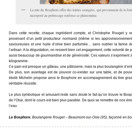
La mie du Bosphore offre des teintes orangées, qui proviennent de la font
incorporé au prétrissage renforce ce phénomène.
Dans cette recette, chaque ingrédient compte, et Christophe Rouget y vei
provenant d’un petit producteur normand (même si les approvisionnements
savoureuses et une huile d’olive bien parfumée… sans oublier la farine de
l’artisan. A la dégustation, on ressent bien cet engagement, cette volonté d
aussi beaucoup de gourmandise et de générosité. Ces valeurs s’expriment aus
kilogramme.
Ce pain est presque un gâteau, une pâtisserie, mais la plus boulangère d’ent
De plus, son avantage est de pouvoir co-exister sur une table, et de pouvo
étoilé Michelin propose ainsi le Bosphore en accompagnement du foie gras.
véritable réussite.
Le plus symbolique et amusant reste sans doute le fait qu’on trouve le Bo
de l’Oise, dont le cours est bien plus paisible. De quoi se remettre de nos émo
l’eau.
Le Bosphore
, Boulangerie Rouget – Beaumont-sur-Oise (95), façonné en bo