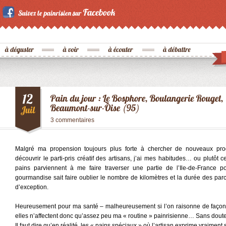
3 commentaires
Malgré ma propension toujours plus forte à chercher de nouveaux prod
découvrir le parti-pris créatif des artisans, j’ai mes habitudes… ou plutôt c
pains parviennent à me faire traverser une partie de l’Ile-de-France po
gourmandise sait faire oublier le nombre de kilomètres et la durée des parco
d’exception.
Heureusement pour ma santé – malheureusement si l’on raisonne de façon pl
elles n’affectent donc qu’assez peu ma « routine » painrisienne… Sans doute 
Il faut dire qu’en réalité, les « pains spéciaux » où l’artisan exprime vraiment