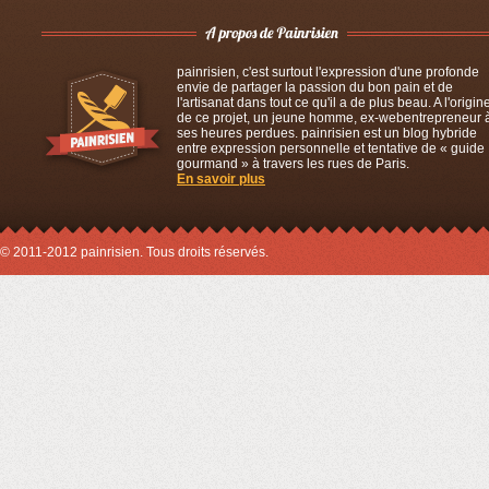
painrisien, c'est surtout l'expression d'une profonde
envie de partager la passion du bon pain et de
l'artisanat dans tout ce qu'il a de plus beau. A l'origin
de ce projet, un jeune homme, ex-webentrepreneur 
ses heures perdues. painrisien est un blog hybride
entre expression personnelle et tentative de « guide
gourmand » à travers les rues de Paris.
En savoir plus
© 2011-2012 painrisien. Tous droits réservés.