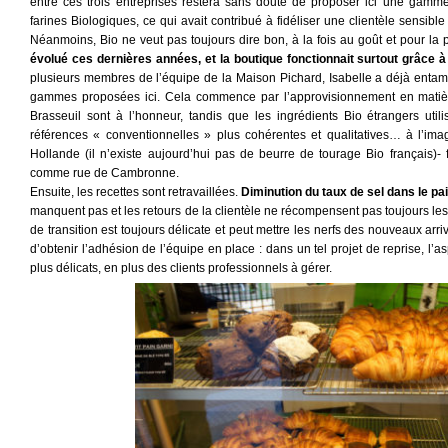
entre ces trois entreprises restera sans doute de proposer ici une gamm
farines Biologiques, ce qui avait contribué à fidéliser une clientèle sensib
Néanmoins, Bio ne veut pas toujours dire bon, à la fois au goût et pour la 
évolué ces dernières années, et la boutique fonctionnait surtout grâce 
plusieurs membres de l’équipe de la Maison Pichard, Isabelle a déjà entamé
gammes proposées ici. Cela commence par l’approvisionnement en matièr
Brasseuil sont à l’honneur, tandis que les ingrédients Bio étrangers util
références « conventionnelles » plus cohérentes et qualitatives… à l’im
Hollande (il n’existe aujourd’hui pas de beurre de tourage Bio français)- 
comme rue de Cambronne.
Ensuite, les recettes sont retravaillées.
Diminution du taux de sel dans le pa
manquent pas et les retours de la clientèle ne récompensent pas toujours les ef
de transition est toujours délicate et peut mettre les nerfs des nouveaux ar
d’obtenir l’adhésion de l’équipe en place : dans un tel projet de reprise, l’as
plus délicats, en plus des clients professionnels à gérer.