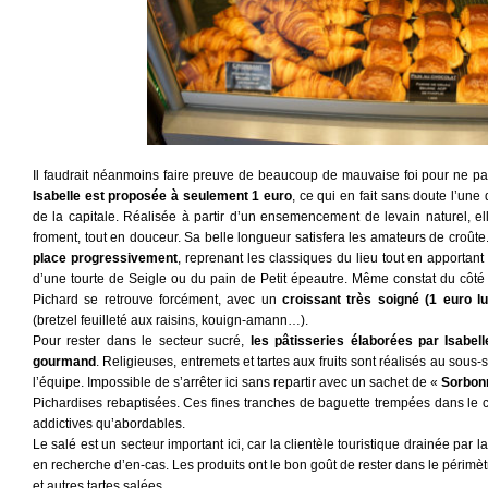
Il faudrait néanmoins faire preuve de beaucoup de mauvaise foi pour ne pas 
Isabelle est proposée à seulement 1 euro
, ce qui en fait sans doute l’un
de la capitale. Réalisée à partir d’un ensemencement de levain naturel, e
froment, tout en douceur. Sa belle longueur satisfera les amateurs de croût
place progressivement
, reprenant les classiques du lieu tout en apportant
d’une tourte de Seigle ou du pain de Petit épeautre. Même constat du côté 
Pichard se retrouve forcément, avec un
croissant très soigné (1 euro lu
(bretzel feuilleté aux raisins, kouign-amann…).
Pour rester dans le secteur sucré,
les pâtisseries élaborées par Isabell
gourmand
. Religieuses, entremets et tartes aux fruits sont réalisés au sous-s
l’équipe. Impossible de s’arrêter ici sans repartir avec un sachet de «
Sorbon
Pichardises rebaptisées. Ces fines tranches de baguette trempées dans le 
addictives qu’abordables.
Le salé est un secteur important ici, car la clientèle touristique drainée par
en recherche d’en-cas. Les produits ont le bon goût de rester dans le périm
et autres tartes salées.