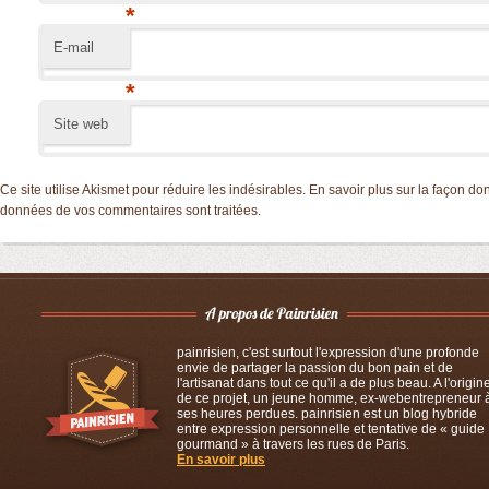
*
E-mail
*
Site web
Ce site utilise Akismet pour réduire les indésirables.
En savoir plus sur la façon don
données de vos commentaires sont traitées
.
painrisien, c'est surtout l'expression d'une profonde
envie de partager la passion du bon pain et de
l'artisanat dans tout ce qu'il a de plus beau. A l'origin
de ce projet, un jeune homme, ex-webentrepreneur 
ses heures perdues. painrisien est un blog hybride
entre expression personnelle et tentative de « guide
gourmand » à travers les rues de Paris.
En savoir plus