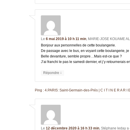
Le
6 mai 2019 à 10 h 11 min
,
MARIE-JOSE KOUAME A
Bonjour aux personnelles de cette boulangerie.
De passage avec le bus, en voyant cette boulangerie, je 
Belle devanture, semble propre…Mais est-ce que ?
J’ai franchi le pas le samedi dernier, et j’y retournerais e
↓
Répondre
Ping :
4.PARIS: Saint-Germain-des-Prés | C I T I N E R A R I 
Le
12 décembre 2020 à 16 h 33 min
,
Stéphane leday
a 