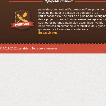
painrisien, c'est surtout l'expression d'une profonde
envie de partager la passion du bon pain et de
l'artisanat dans tout ce qu'il a de plus beau. A l'origin
de ce projet, un jeune homme, ex-webentrepreneur 
ses heures perdues. painrisien est un blog hybride
entre expression personnelle et tentative de « guide
gourmand » à travers les rues de Paris.
En savoir plus
© 2011-2012 painrisien. Tous droits réservés.