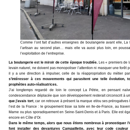
Comme l’ont fait d’autres enseignes de boulangerie avant elle, La
l’artisan au second plan… mais elle va aussi plus loin, en pouss
l’exploitation de l’entreprise.
La boulangerie est le miroir de cette époque troublée.
Les « premiers de l
levain naturel, ne doivent pas monopoliser l’attention ni masquer une forêt 
il y a une direction à impulser, celle de la réappropriation du métier pa
s’intéresser à ces mouvements qui parasitent une telle évolution, t
prophéties auto-réalisatrices.
J’ai longtemps regardé de loin le concept La Pétrie, en pensant na
condescendance déplacée que son développement resterait circonscrit à une p
que j’avais tort
, car on retrouve à présent la marque et/ou ses prérogatives
l’est de la France : le groupement tisse sa toile en Ile-de-France, au tra
Marne ou plus sporadiquement en Seine-Saint-Denis et à Paris. Elle est ég
encore en Côte d’Or.
Dans le même temps, alors que nous étions nombreux à pronostiquer l’éc
font installer des devantures Campaillette, avec leur code couleur 