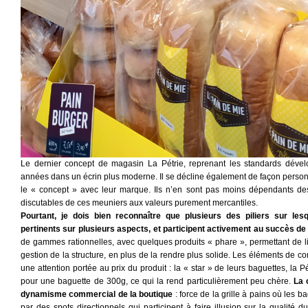
Le dernier concept de magasin La Pétrie, reprenant les standards déve
années dans un écrin plus moderne. Il se décline également de façon personn
le « concept » avec leur marque. Ils n’en sont pas moins dépendants de
discutables de ces meuniers aux valeurs purement mercantiles.
Pourtant, je dois bien reconnaître que plusieurs des piliers sur le
pertinents sur plusieurs aspects, et participent activement au succès d
de gammes rationnelles, avec quelques produits « phare », permettant de limi
gestion de la structure, en plus de la rendre plus solide. Les éléments de
une attention portée au prix du produit : la « star » de leurs baguettes, la 
pour une baguette de 300g, ce qui la rend particulièrement peu chère.
La 
dynamisme commercial de la boutique
: force de la grille à pains où les 
par des spots directionnels qui participent à faire illusion sur la qualité 