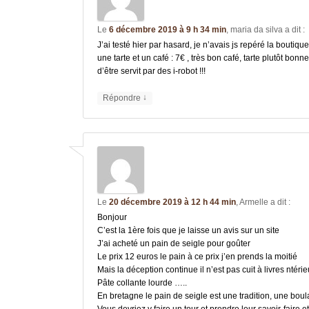
Le
6 décembre 2019 à 9 h 34 min
,
maria da silva
a dit :
J’ai testé hier par hasard, je n’avais js repéré la boutiqu
une tarte et un café : 7€ , très bon café, tarte plutôt bon
d’être servit par des i-robot !!!
↓
Répondre
Le
20 décembre 2019 à 12 h 44 min
,
Armelle
a dit :
Bonjour
C’est la 1ère fois que je laisse un avis sur un site
J’ai acheté un pain de seigle pour goûter
Le prix 12 euros le pain à ce prix j’en prends la moitié
Mais la déception continue il n’est pas cuit à livres ntérie
Pâte collante lourde …..
En bretagne le pain de seigle est une tradition, une bou