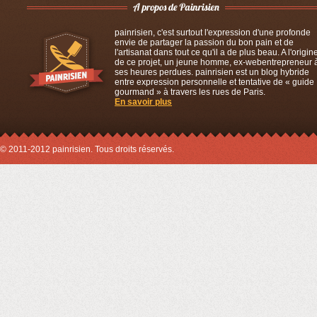
painrisien, c'est surtout l'expression d'une profonde
envie de partager la passion du bon pain et de
l'artisanat dans tout ce qu'il a de plus beau. A l'origin
de ce projet, un jeune homme, ex-webentrepreneur 
ses heures perdues. painrisien est un blog hybride
entre expression personnelle et tentative de « guide
gourmand » à travers les rues de Paris.
En savoir plus
© 2011-2012 painrisien. Tous droits réservés.