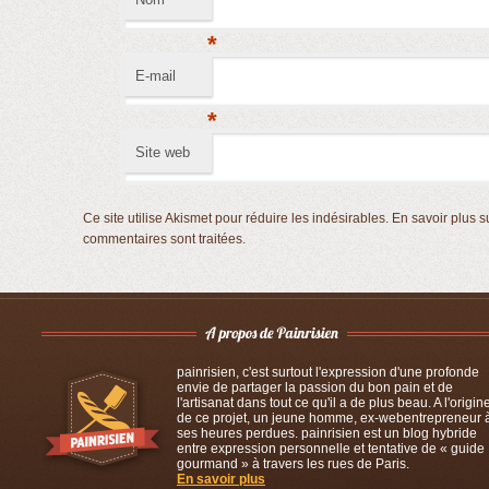
*
E-mail
*
Site web
Ce site utilise Akismet pour réduire les indésirables.
En savoir plus s
commentaires sont traitées
.
painrisien, c'est surtout l'expression d'une profonde
envie de partager la passion du bon pain et de
l'artisanat dans tout ce qu'il a de plus beau. A l'origin
de ce projet, un jeune homme, ex-webentrepreneur 
ses heures perdues. painrisien est un blog hybride
entre expression personnelle et tentative de « guide
gourmand » à travers les rues de Paris.
En savoir plus