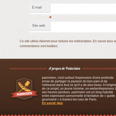
E-mail
*
Site web
Ce site utilise Akismet pour réduire les indésirables.
En savoir plus s
commentaires sont traitées
.
painrisien, c'est surtout l'expression d'une profonde
envie de partager la passion du bon pain et de
l'artisanat dans tout ce qu'il a de plus beau. A l'origin
de ce projet, un jeune homme, ex-webentrepreneur 
ses heures perdues. painrisien est un blog hybride
entre expression personnelle et tentative de « guide
gourmand » à travers les rues de Paris.
En savoir plus